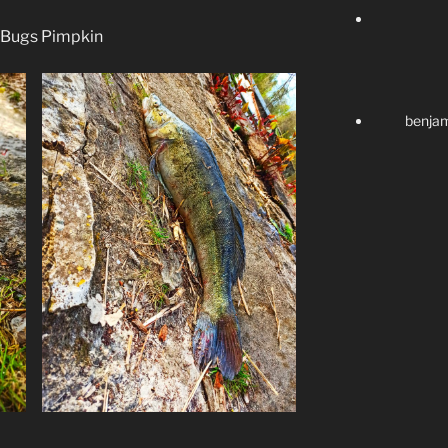
benji
 Bugs Pimpkin
benjamin.