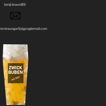
.brauni89
braungart[a]googlemail.com