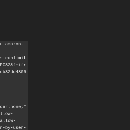
u.amazon-
sicunlimit
PC82&f=ifr
cb32dd4806
der:none;" 
llow-
allow-
n-by-user-