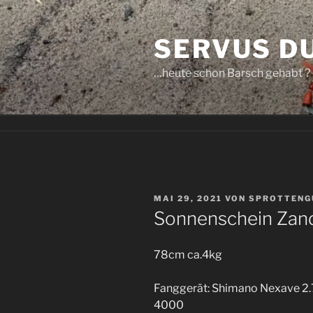
Zum
Inhalt
SERVUS D
springen
…heute schon Barsch gehabt ?
VERÖFFENTLICHT
MAI 29, 2021
VON
SPROTTENG
AM
Sonnenschein Zand
78cm ca.4kg
Fanggerät: Shimano Nexave 2.
4000