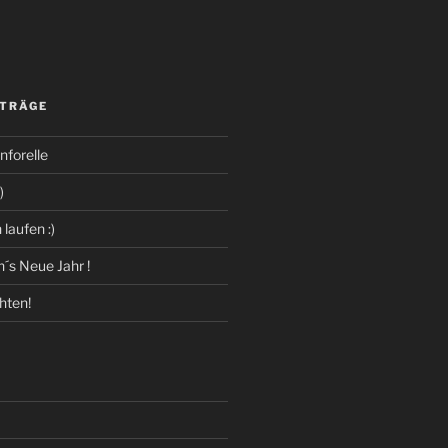
ITRÄGE
forelle
)
laufen :)
´s Neue Jahr !
hten!