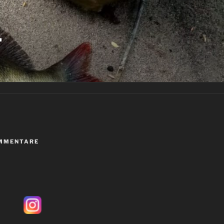
…
MMENTARE