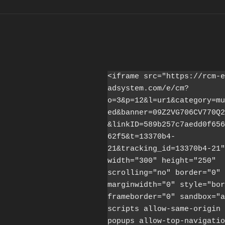
<iframe src="https://rcm-e
adsystem.com/e/cm?
o=3&p=12&l=ur1&category=mu
ed&banner=09Z2VG706CV770Q2
&linkID=589b257c7aedd0f656
62f5&t=13370b4-
21&tracking_id=13370b4-21" 
width="300" height="250" 
scrolling="no" border="0" 
marginwidth="0" style="bor
frameborder="0" sandbox="a
scripts allow-same-origin 
popups allow-top-navigatio