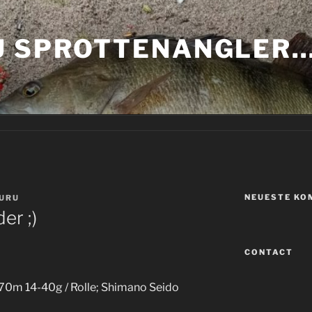
U SPROTTENANGLER
NEUESTE KO
URU
er ;)
CONTACT
70m 14-40g / Rolle; Shimano Seido