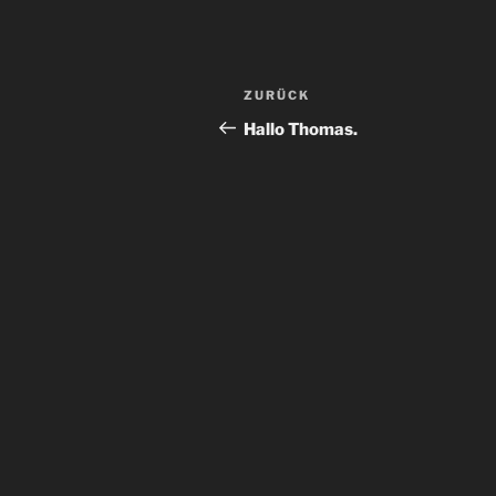
Beitragsnavigation
Vorheriger
ZURÜCK
Beitrag
Hallo Thomas.