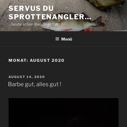
Zum
SERVUS DU
Inhalt
SPROTTENANGLER…
springen
…heute schon Barsch gehabt ?
Menü
MONAT:
AUGUST 2020
VERÖFFENTLICHT
AUGUST 14, 2020
AM
Barbe gut, alles gut !