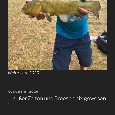
Weltrekord 2020
VERÖFFENTLICHT
AUGUST 8, 2020
AM
…..außer Zelten und Breesen nix gewesen
!