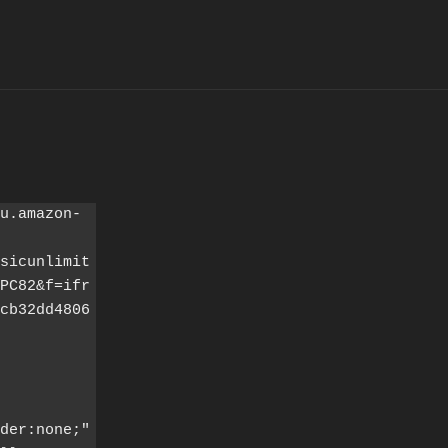
u.amazon-
sicunlimit
PC82&f=ifr
cb32dd4806
der:none;" 