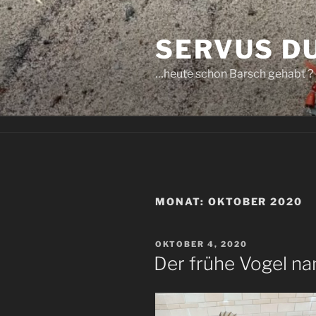
Zum
Inhalt
SERVUS D
springen
…heute schon Barsch gehabt ?
MONAT:
OKTOBER 2020
VERÖFFENTLICHT
OKTOBER 4, 2020
AM
Der frühe Vogel n