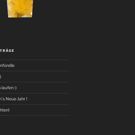
ITRÄGE
forelle
)
laufen :)
´s Neue Jahr !
hten!