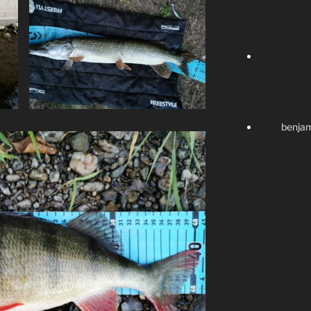
benji
benjamin.