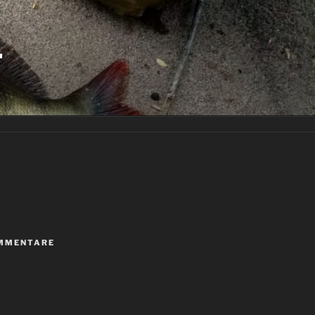
…
MMENTARE