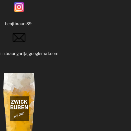
.brauni89
braungart[a]googlemail.com