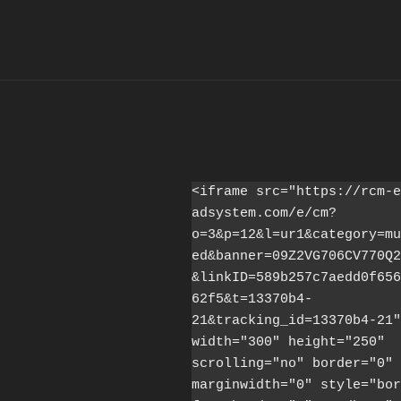
<iframe src="https://rcm-e
adsystem.com/e/cm?
o=3&p=12&l=ur1&category=mu
ed&banner=09Z2VG706CV770Q2
&linkID=589b257c7aedd0f656
62f5&t=13370b4-
21&tracking_id=13370b4-21" 
width="300" height="250" 
scrolling="no" border="0" 
marginwidth="0" style="bor